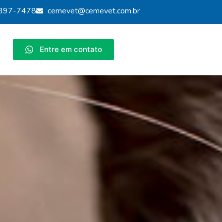
9397-7478
cemevet@cemevet.com.br
Entre em contato