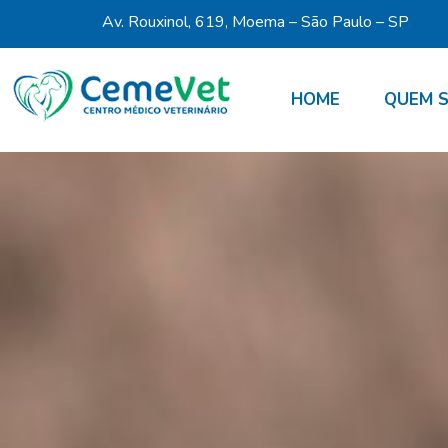
Av. Rouxinol, 619, Moema – São Paulo – SP
HOME
QUEM 