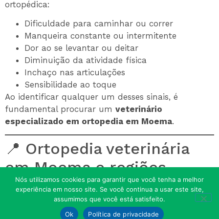
ortopédica:
Dificuldade para caminhar ou correr
Manqueira constante ou intermitente
Dor ao se levantar ou deitar
Diminuição da atividade física
Inchaço nas articulações
Sensibilidade ao toque
Ao identificar qualquer um desses sinais, é
fundamental procurar um
veterinário
especializado em ortopedia em Moema
.
📍 Ortopedia veterinária
em Moema e regiões
Nós utilizamos cookies para garantir que você tenha a melhor
próximas
experiência em nosso site. Se você continua a usar este site,
assumimos que você está satisfeito.
Entre em contato!
O
Cemevet
está localizado em
Moema
, com fácil
Ok
Política de privacidade